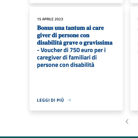
15 APRILE 2023
𝐁𝐨𝐧𝐮𝐬 𝐮𝐧𝐚 𝐭𝐚𝐧𝐭𝐮𝐦 𝐚𝐢 𝐜𝐚𝐫𝐞
𝐠𝐢𝐯𝐞𝐫 𝐝𝐢 𝐩𝐞𝐫𝐬𝐨𝐧𝐞 𝐜𝐨𝐧
𝐝𝐢𝐬𝐚𝐛𝐢𝐥𝐢𝐭𝐚̀ 𝐠𝐫𝐚𝐯𝐞 𝐨 𝐠𝐫𝐚𝐯𝐢𝐬𝐬𝐢𝐦𝐚
- Voucher di 750 euro per i
caregiver di familiari di
persone con disabilità
LEGGI DI PIÙ
Pagin