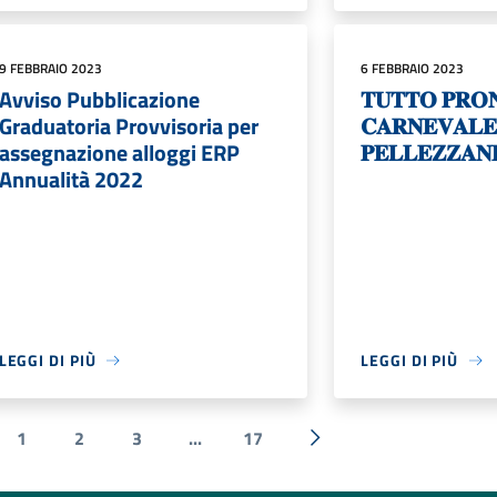
9 FEBBRAIO 2023
6 FEBBRAIO 2023
Avviso Pubblicazione
𝐓𝐔𝐓𝐓𝐎 𝐏𝐑𝐎
Graduatoria Provvisoria per
𝐂𝐀𝐑𝐍𝐄𝐕𝐀𝐋
assegnazione alloggi ERP
𝐏𝐄𝐋𝐋𝐄𝐙𝐙𝐀𝐍𝐄
Annualità 2022
LEGGI DI PIÙ
LEGGI DI PIÙ
1
2
3
...
17
a precedente
Successiva »