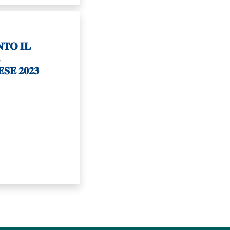
𝐓𝐎 𝐈𝐋

𝐒𝐄 𝟐𝟎𝟐𝟑