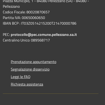
Piazza Municipio, 1 - 84080 Pellezzano (SA) - 84080 -
Pellezzano
Codice Fiscale: 80020870657
Partita IVA: 00650060650
IBAN BCP : IT03Z0514215200T21470000786
PEC:
protocollo@pec.comune.pellezzano.sa.it
Centralino Unico: 089568717
Prenotazione appuntamento
Segnalazione disservizio
Leggi le FAQ
Richiesta assistenza