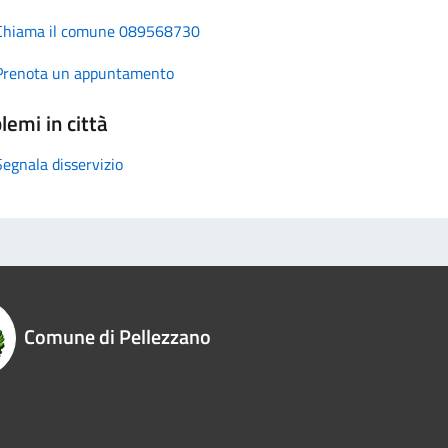
Chiama il comune 089568730
Prenota un appuntamento
lemi in città
Segnala disservizio
Comune di Pellezzano