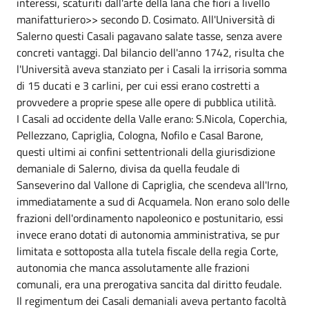
interessi, scaturiti dall'arte della lana che fiorì a livello
manifatturiero>> secondo D. Cosimato. All'Università di
Salerno questi Casali pagavano salate tasse, senza avere
concreti vantaggi. Dal bilancio dell'anno 1742, risulta che
l'Università aveva stanziato per i Casali la irrisoria somma
di 15 ducati e 3 carlini, per cui essi erano costretti a
provvedere a proprie spese alle opere di pubblica utilità.
I Casali ad occidente della Valle erano: S.Nicola, Coperchia,
Pellezzano, Capriglia, Cologna, Nofilo e Casal Barone,
questi ultimi ai confini settentrionali della giurisdizione
demaniale di Salerno, divisa da quella feudale di
Sanseverino dal Vallone di Capriglia, che scendeva all'Irno,
immediatamente a sud di Acquamela. Non erano solo delle
frazioni dell'ordinamento napoleonico e postunitario, essi
invece erano dotati di autonomia amministrativa, se pur
limitata e sottoposta alla tutela fiscale della regia Corte,
autonomia che manca assolutamente alle frazioni
comunali, era una prerogativa sancita dal diritto feudale.
Il regimentum dei Casali demaniali aveva pertanto facoltà