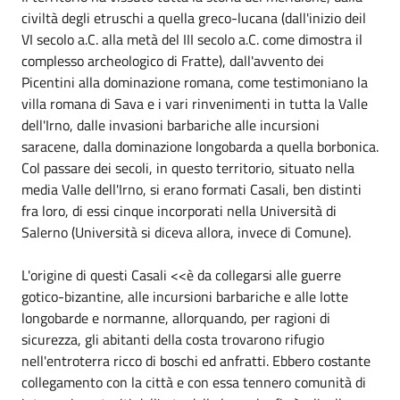
civiltà degli etruschi a quella greco-lucana (dall'inizio deil
VI secolo a.C. alla metà del III secolo a.C. come dimostra il
complesso archeologico di Fratte), dall'avvento dei
Picentini alla dominazione romana, come testimoniano la
villa romana di Sava e i vari rinvenimenti in tutta la Valle
dell'Irno, dalle invasioni barbariche alle incursioni
saracene, dalla dominazione longobarda a quella borbonica.
Col passare dei secoli, in questo territorio, situato nella
media Valle dell'Irno, si erano formati Casali, ben distinti
fra loro, di essi cinque incorporati nella Università di
Salerno (Università si diceva allora, invece di Comune).
L'origine di questi Casali <<è da collegarsi alle guerre
gotico-bizantine, alle incursioni barbariche e alle lotte
longobarde e normanne, allorquando, per ragioni di
sicurezza, gli abitanti della costa trovarono rifugio
nell'entroterra ricco di boschi ed anfratti. Ebbero costante
collegamento con la città e con essa tennero comunità di