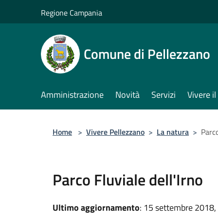
Salta al contenuto principale
Regione Campania
Comune di Pellezzano
Amministrazione
Novità
Servizi
Vivere 
Home
>
Vivere Pellezzano
>
La natura
>
Parco
Parco Fluviale dell'Irno
Ultimo aggiornamento
: 15 settembre 2018,