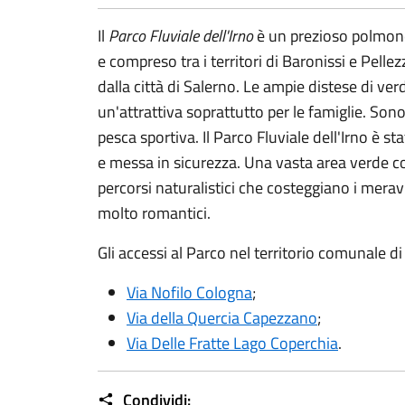
Il
Parco Fluviale dell'Irno
è un prezioso polmone
e compreso tra i territori di Baronissi e Pelle
dalla città di Salerno. Le ampie distese di ver
un'attrattiva soprattutto per le famiglie. Sono
pesca sportiva. Il Parco Fluviale dell'Irno è st
e messa in sicurezza. Una vasta area verde con 
percorsi naturalistici che costeggiano i meravi
molto romantici.
Gli accessi al Parco nel territorio comunale d
Via Nofilo Cologna
;
Via della Quercia Capezzano
;
Via Delle Fratte Lago Coperchia
.
Condividi: