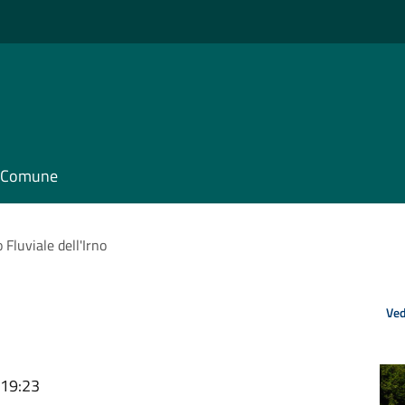
il Comune
 Fluviale dell'Irno
Ved
 19:23