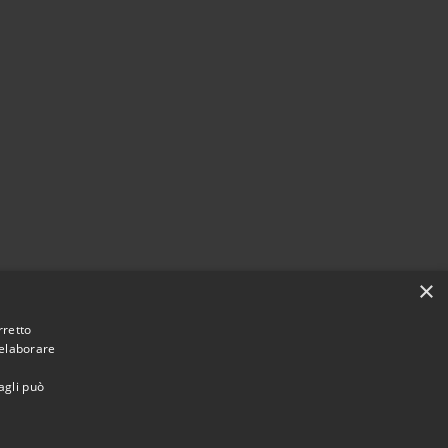
×
rretto
 elaborare
agli può