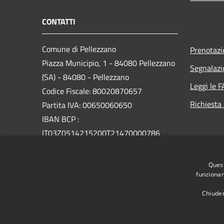
CONTATTI
Comune di Pellezzano
Prenotaz
Piazza Municipio, 1 - 84080 Pellezzano
Segnalazi
(SA) - 84080 - Pellezzano
Leggi le 
Codice Fiscale: 80020870657
Richiesta
Partita IVA: 00650060650
IBAN BCP :
IT03Z0514215200T21470000786
PEC:
Quest
protocollo@pec.comune.pellezzano.sa.it
funzionam
Centralino Unico: 089568717
Chiuden