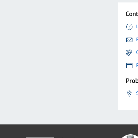
Cont
Prob