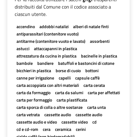
distribuiti dal Comune con il codice associato a
ciascun utente.
accendino
addobbi natalizi
alberi di natale finti
antiparassitari (contenitore vuoto)
antitarme (contenitore vuoto e lavato)
assorbenti
astucci
attaccapanni in plastica
attrezzatura da cucina in plastica
bacinelle in plastica
bambole
bandiere
batuffoli e bastoncini di cotone
bicchieri in plastica
borse di cuoio
bottoni
canne per irrigazione
capelli
capsule caffè
carta accoppiata con altri materiali
carta cerata
carta da formaggio
carta da salumi
carta per affettati
carta per formaggio
carta plastificata
carta sporca di colla o altre sostanze
carta unta
carta vetrata
cassette audio
cassette audio
cassette audio e video
cassette video
cd
cd e cd-rom
cera
ceramica
cerini
cialde caffè (non biodegradabili)