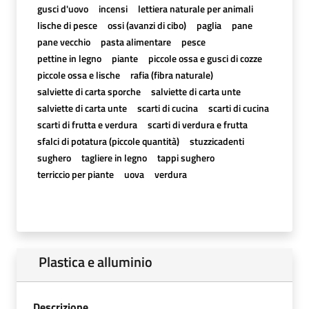
gusci d'uovo
incensi
lettiera naturale per animali
lische di pesce
ossi (avanzi di cibo)
paglia
pane
pane vecchio
pasta alimentare
pesce
pettine in legno
piante
piccole ossa e gusci di cozze
piccole ossa e lische
rafia (fibra naturale)
salviette di carta sporche
salviette di carta unte
salviette di carta unte
scarti di cucina
scarti di cucina
scarti di frutta e verdura
scarti di verdura e frutta
sfalci di potatura (piccole quantità)
stuzzicadenti
sughero
tagliere in legno
tappi sughero
terriccio per piante
uova
verdura
Plastica e alluminio
Descrizione