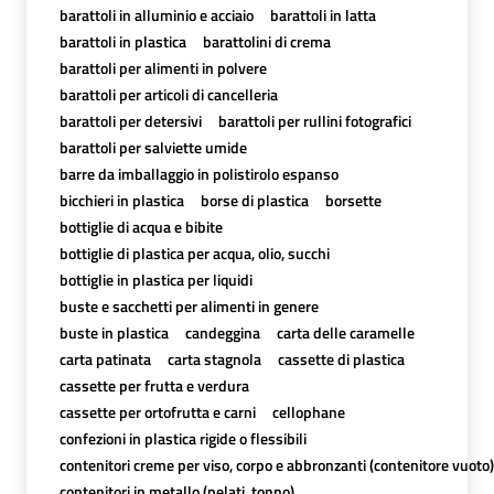
barattoli in alluminio e acciaio
barattoli in latta
barattoli in plastica
barattolini di crema
barattoli per alimenti in polvere
barattoli per articoli di cancelleria
barattoli per detersivi
barattoli per rullini fotografici
barattoli per salviette umide
barre da imballaggio in polistirolo espanso
bicchieri in plastica
borse di plastica
borsette
bottiglie di acqua e bibite
bottiglie di plastica per acqua, olio, succhi
bottiglie in plastica per liquidi
buste e sacchetti per alimenti in genere
buste in plastica
candeggina
carta delle caramelle
carta patinata
carta stagnola
cassette di plastica
cassette per frutta e verdura
cassette per ortofrutta e carni
cellophane
confezioni in plastica rigide o flessibili
contenitori creme per viso, corpo e abbronzanti (contenitore vuoto)
contenitori in metallo (pelati, tonno)