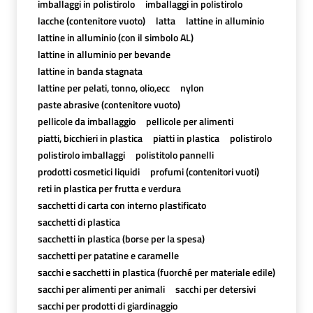
imballaggi in polistirolo
imballaggi in polistirolo
lacche (contenitore vuoto)
latta
lattine in alluminio
lattine in alluminio (con il simbolo AL)
lattine in alluminio per bevande
lattine in banda stagnata
lattine per pelati, tonno, olio,ecc
nylon
paste abrasive (contenitore vuoto)
pellicole da imballaggio
pellicole per alimenti
piatti, bicchieri in plastica
piatti in plastica
polistirolo
polistirolo imballaggi
polistitolo pannelli
prodotti cosmetici liquidi
profumi (contenitori vuoti)
reti in plastica per frutta e verdura
sacchetti di carta con interno plastificato
sacchetti di plastica
sacchetti in plastica (borse per la spesa)
sacchetti per patatine e caramelle
sacchi e sacchetti in plastica (fuorché per materiale edile)
sacchi per alimenti per animali
sacchi per detersivi
sacchi per prodotti di giardinaggio