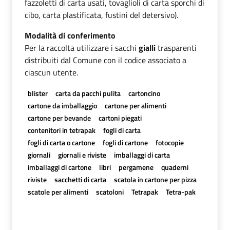
fazzoletti di carta usati, tovaglioli di carta sporchi di
cibo, carta plastificata, fustini del detersivo).
Modalità di conferimento
Per la raccolta utilizzare i sacchi
gialli
trasparenti
distribuiti dal Comune con il codice associato a
ciascun utente.
blister
carta da pacchi pulita
cartoncino
cartone da imballaggio
cartone per alimenti
cartone per bevande
cartoni piegati
contenitori in tetrapak
fogli di carta
fogli di carta o cartone
fogli di cartone
fotocopie
giornali
giornali e riviste
imballaggi di carta
imballaggi di cartone
libri
pergamene
quaderni
riviste
sacchetti di carta
scatola in cartone per pizza
scatole per alimenti
scatoloni
Tetrapak
Tetra-pak