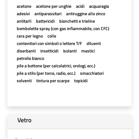
acetone
acetone per unghie
acidi
acquaragia
adesivi
antiparassitari
antiruggine allo zinco
antitarli
battericidi
bianchetti e trieline
bombolette spray (con gas infiammabile, con CFC)
cera per legno
colle
contenitori con simboli o lettere T/F
diluenti
diserbanti
insetticidi
isolanti
mastici
petrolio bianco
pile a bottone (per calcolatrici, orologi, ecc.)
pile a stilo (per torce, radio, ecc.)
smacchiatori
solventi
tintura per scarpe
topicidi
Vetro