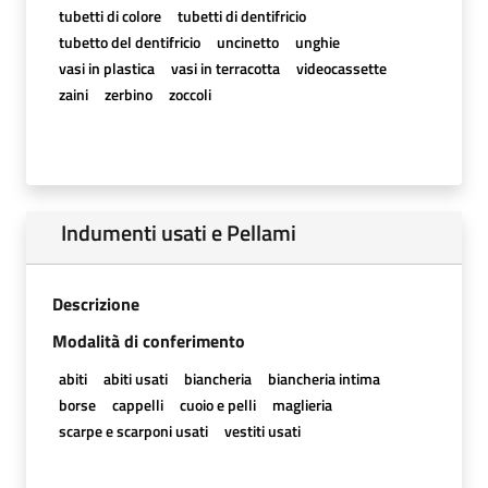
tubetti di colore
tubetti di dentifricio
tubetto del dentifricio
uncinetto
unghie
vasi in plastica
vasi in terracotta
videocassette
zaini
zerbino
zoccoli
Indumenti usati e Pellami
Descrizione
Modalità di conferimento
abiti
abiti usati
biancheria
biancheria intima
borse
cappelli
cuoio e pelli
maglieria
scarpe e scarponi usati
vestiti usati