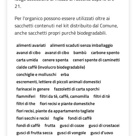
21.
Per l'organico possono essere utilizzati oltre ai
sacchetti contenuti nel kit distribuito dal Comune,
anche sacchetti propri purchè biodegradabili.
alimenti avariati
alimenti scaduti senza imballaggio
avanzi di cibo
avanzi di cibo
bambù
carbone spento
carta umida
cenere spenta
ceneri spente di caminetti
cialde caffè (involucro biodegradabile)
conchiglie e molluschi
erba
escrementi, lettiere di piccoli animali domestici
farinacei in genere
fazzoletti di carta sporchi
fiammiferi
filtri da tè, caffè, camomilla
filtri di tè
filtri di the
fiori recisi e piante domestiche
fiori recisi, piante da appartamento tagliate
fiori secchi e recisi
foglie
fondi di caffè
fondi di caffè
frutta
gusci di cozze
gusci di crostacei
gusci di frutta secca
gusci di vongole
gusci d'uovo