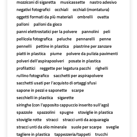
mozziconi di sigaretta
musicassette
nastro adesivo
negativi fotografici
occhiali
occhiali (montatura)
oggetti formati da più materiali
ombrelli
ovatta
palloni
palloni da gioco
panni elettrostatici per la polvere
pannolini
peli
pellicola fotografica
peluche
pennarelli
penne
pennelli
pettine in plastica
piastrine per zanzare
piatti in plastica
piume
polvere da pulizia pavimenti
polveri dell'aspirapoolveri
posate in plastica
profilattici
reggette per legatura pacchi
righelli
rullino fotografico
sacchetti per aspirapolvere
sacchetti usati per l’acquisto di ortaggi sfusi
sapone in pezzi e saponette
scarpe
secchielli in plastica
sigarette
siringhe (con l'apposito cappuccio inserito sull'ago)
spazzole
spazzolini
spugne
stoviglie in plastica
stoviglie rotte
stracci
stracci unti da acquaragia
stracci unti da olio minerale
suole per scarpe
sveglie
tagliere in plastica
tappezzeria/tappeti
trucchi