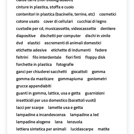
cinture in plastica, stoffa e cuoio
contenitori in plastica (bacinelle, terrine, etc)
cosmetici
cotone usato
cover di cellulari
cucchiai di legno
custodie per cd, musicassette, videocassette
dentiere
diapositive
dischetti per computer
dischi in vinile
dvd
elastici
escrementi di animali domestici
etichette adesive
etichette di indumenti
federe
feltrini
filo interdentale
fiori finti
floppy disk
forchette in plastica
fotografie
ganci per chiuderei sacchetti
giocattoli
gomma
gomma da masticare
gommapiuma
goniometri
grucce appendiabiti
guanti in gomma, lattice, usa e getta
guarnizioni
insetticidi per uso domestico (barattoli vuoti)
lacci per scarpe
lamette usa e getta
lampadine a incandescenza
lampadine a led
lampadine alogene
lana
lenzuola
lettiera sintetica per animali
lucidascarpe
matite