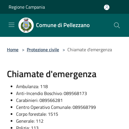
Salta al contenuto principale
Regione Campania
Comune di Pellezzano
Home
>
Protezione civile
>
Chiamate d'emergenza
Chiamate d'emergenza
Ambulanza: 118
Anti-Incendio Boschivo: 089568173
Carabinieri: 089566281
Centro Operativo Comunale: 089568799
Corpo forestale: 1515
Generale: 112
Polizia: 113