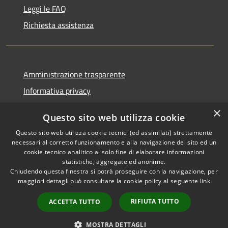
Leggi le FAQ
Richiesta assistenza
Amministrazione trasparente
Informativa privacy
Note legali
×
Questo sito web utilizza cookie
Dichiarazione di accessibilità
Questo sito web utilizza cookie tecnici (ed assimilati) strettamente
necessari al corretto funzionamento e alla navigazione del sito ed un
cookie tecnico analitico al solo fine di elaborare informazioni
statistiche, aggregate ed anonime.
Chiudendo questa finestra si potrà proseguire con la navigazione, per
RSS
Copyright © 2026 • Comune di
maggiori dettagli può consultare la cookie policy al seguente
link
Accessibilità
Pellezzano • Powered by
Privacy
Municipium
Accesso
•
RIFIUTA TUTTO
ACCETTA TUTTO
Cookie
redazione
Mappa del sito
MOSTRA DETTAGLI