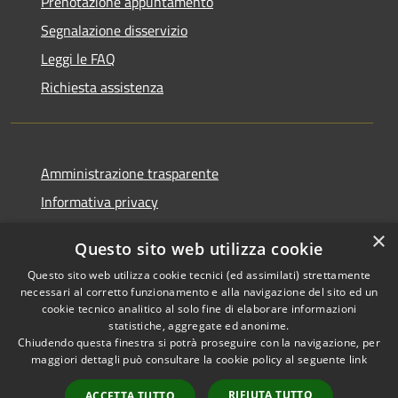
Prenotazione appuntamento
Segnalazione disservizio
Leggi le FAQ
Richiesta assistenza
Amministrazione trasparente
Informativa privacy
Note legali
×
Questo sito web utilizza cookie
Dichiarazione di accessibilità
Questo sito web utilizza cookie tecnici (ed assimilati) strettamente
necessari al corretto funzionamento e alla navigazione del sito ed un
cookie tecnico analitico al solo fine di elaborare informazioni
statistiche, aggregate ed anonime.
Chiudendo questa finestra si potrà proseguire con la navigazione, per
RSS
Copyright © 2026 • Comune di
maggiori dettagli può consultare la cookie policy al seguente
link
Accessibilità
Pellezzano • Powered by
Privacy
Municipium
Accesso
•
RIFIUTA TUTTO
ACCETTA TUTTO