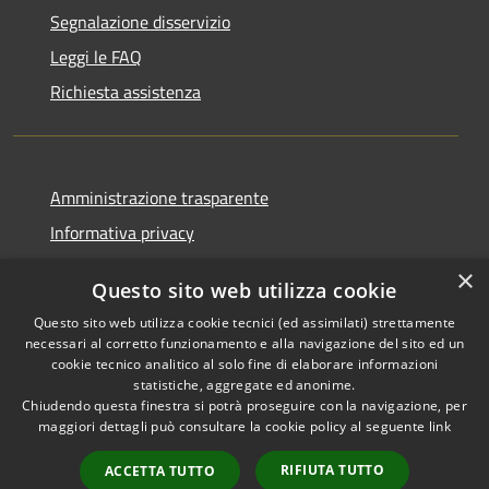
Segnalazione disservizio
Leggi le FAQ
Richiesta assistenza
Amministrazione trasparente
Informativa privacy
Note legali
×
Questo sito web utilizza cookie
Dichiarazione di accessibilità
Questo sito web utilizza cookie tecnici (ed assimilati) strettamente
necessari al corretto funzionamento e alla navigazione del sito ed un
cookie tecnico analitico al solo fine di elaborare informazioni
statistiche, aggregate ed anonime.
Chiudendo questa finestra si potrà proseguire con la navigazione, per
RSS
Copyright © 2026 • Comune di
maggiori dettagli può consultare la cookie policy al seguente
link
Accessibilità
Pellezzano • Powered by
Privacy
Municipium
Accesso
•
RIFIUTA TUTTO
ACCETTA TUTTO