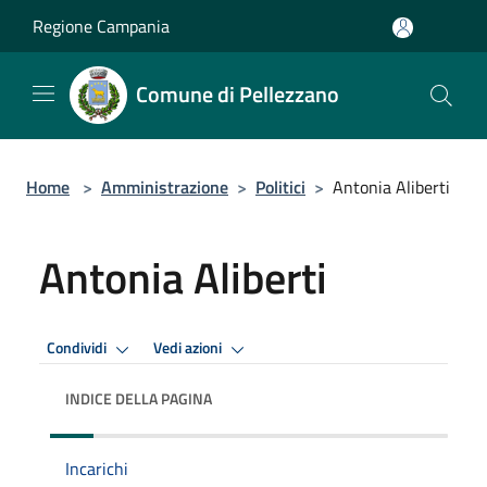
Salta al contenuto principale
Regione Campania
Comune di Pellezzano
Home
>
Amministrazione
>
Politici
>
Antonia Aliberti
Antonia Aliberti
Condividi
Vedi azioni
INDICE DELLA PAGINA
Incarichi