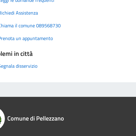
Richiedi Assistenza
Chiama il comune 089568730
Prenota un appuntamento
lemi in città
Segnala disservizio
Comune di Pellezzano