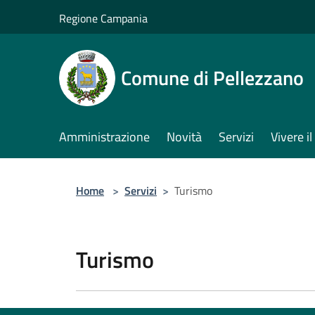
Salta al contenuto principale
Regione Campania
Comune di Pellezzano
Amministrazione
Novità
Servizi
Vivere 
Home
>
Servizi
>
Turismo
Turismo