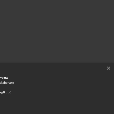
×
rretto
 elaborare
agli può