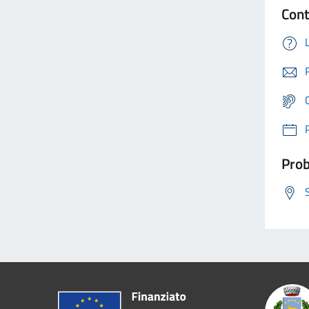
Cont
Prob