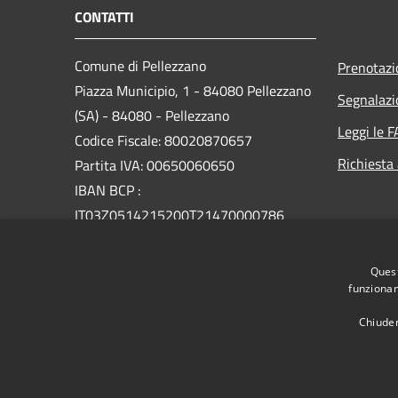
CONTATTI
Comune di Pellezzano
Prenotaz
Piazza Municipio, 1 - 84080 Pellezzano
Segnalazi
(SA) - 84080 - Pellezzano
Leggi le 
Codice Fiscale: 80020870657
Richiesta
Partita IVA: 00650060650
IBAN BCP :
IT03Z0514215200T21470000786
PEC:
Quest
protocollo@pec.comune.pellezzano.sa.it
funzionam
Centralino Unico: 089568717
Chiuden