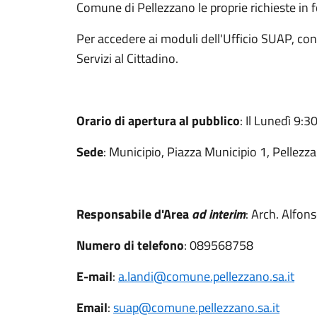
Comune di Pellezzano le proprie richieste in f
Per accedere ai moduli dell'Ufficio SUAP, con
Servizi al Cittadino.
Orario di apertura al pubblico
: Il Lunedì 9:3
Sede
: Municipio, Piazza Municipio 1, Pellez
Responsabile d'Area
ad interim
: Arch. Alfon
Numero di telefono
: 089568758
E-mail
:
a.landi@comune.pellezzano.sa.it
Email
:
suap@comune.pellezzano.sa.it