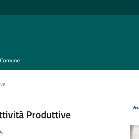
il Comune
ive
Ved
tività Produttive
05