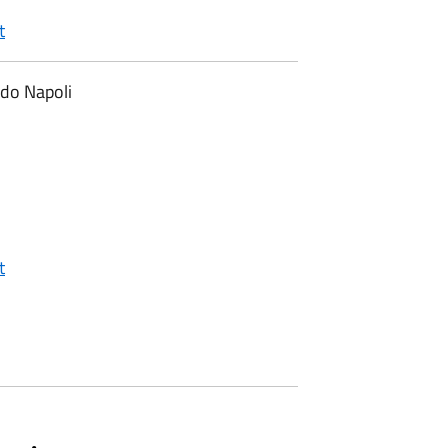
t
rdo Napoli
t