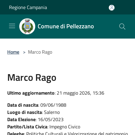
Salta al contenuto principale
Regione Campania
Comune di Pellezzano
Home
>
Marco Rago
Marco Rago
Ultimo aggiornamento
: 21 maggio 2026, 15:36
Data di nascita
: 09/06/1988
Luogo di nascita
: Salerno
Data Elezione
: 16/05/2023
Partito/Lista Civica
: Impegno Civico
Deleghe
: Politiche Culturali e Valorizzazione del patrimonio