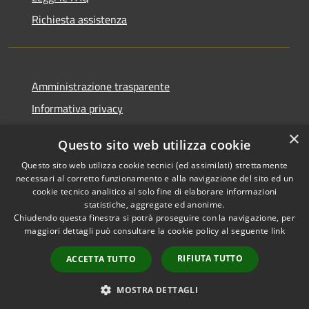
Richiesta assistenza
Amministrazione trasparente
Informativa privacy
Note legali
×
Questo sito web utilizza cookie
Dichiarazione di accessibilità
Questo sito web utilizza cookie tecnici (ed assimilati) strettamente
necessari al corretto funzionamento e alla navigazione del sito ed un
cookie tecnico analitico al solo fine di elaborare informazioni
statistiche, aggregate ed anonime.
Chiudendo questa finestra si potrà proseguire con la navigazione, per
RSS
Copyright © 2026 • Comune di
maggiori dettagli può consultare la cookie policy al seguente
link
Accessibilità
Pellezzano • Powered by
Privacy
Municipium
Accesso
•
RIFIUTA TUTTO
ACCETTA TUTTO
Cookie
redazione
Mappa del sito
MOSTRA DETTAGLI