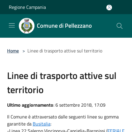
Salta al contenuto principale
Regione Campania
Comune di Pellezzano
Home
>
Linee di trasporto attive sul territorio
Linee di trasporto attive sul
territorio
Ultimo aggiornamento
: 6 settembre 2018, 17:09
Il Comune è attraversato dalle seguenti linee su gomma
garantite da
Busitalia
:
-Linea 22 Salerno Vinciporva-Capriglia-Baronissi (
FERIALE