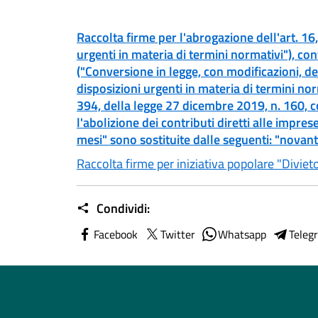
Raccolta firme per l'abrogazione dell'art. 1
urgenti in materia di termini normativi"), co
("Conversione in legge, con modificazioni, d
disposizioni urgenti in materia di termini nor
394, della legge 27 dicembre 2019, n. 160, co
l'abolizione dei contributi diretti alle imprese
mesi" sono sostituite dalle seguenti: "novan
Raccolta firme per iniziativa popolare "Diviet
Condividi:
Facebook
Twitter
Whatsapp
Teleg