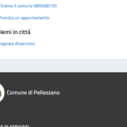
Chiama il comune 089568730
Prenota un appuntamento
lemi in città
Segnala disservizio
Comune di Pellezzano
E DI SERVIZIO