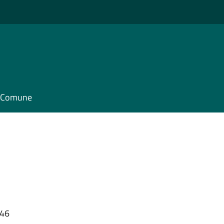
il Comune
:46