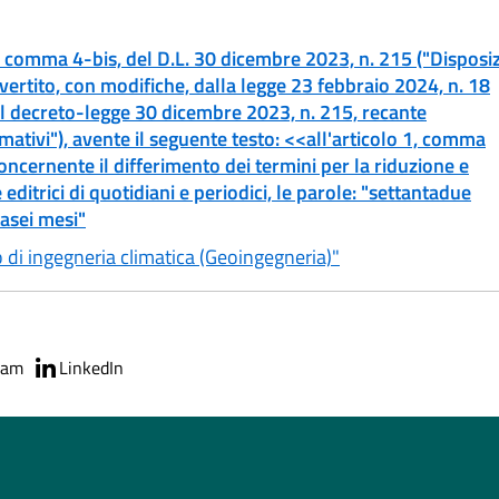
6, comma 4-bis, del D.L. 30 dicembre 2023, n. 215 ("Disposiz
nvertito, con modifiche, dalla legge 23 febbraio 2024, n. 18
el decreto-legge 30 dicembre 2023, n. 215, recante
mativi"), avente il seguente testo: <<all'articolo 1, comma
ncernente il differimento dei termini per la riduzione e
 editrici di quotidiani e periodici, le parole: "settantadue
tasei mesi"
o di ingegneria climatica (Geoingegneria)"
ram
LinkedIn