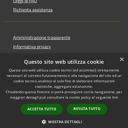
Leggi le FAQ
Richiesta assistenza
Amministrazione trasparente
Informativa privacy
Note legali
×
Questo sito web utilizza cookie
Dichiarazione di accessibilità
Questo sito web utilizza cookie tecnici (ed assimilati) strettamente
necessari al corretto funzionamento e alla navigazione del sito ed un
cookie tecnico analitico al solo fine di elaborare informazioni
statistiche, aggregate ed anonime.
Chiudendo questa finestra si potrà proseguire con la navigazione, per
RSS
Copyright © 2026 • Comune di
maggiori dettagli può consultare la cookie policy al seguente
link
Accessibilità
Pellezzano • Powered by
Privacy
Municipium
Accesso
•
RIFIUTA TUTTO
ACCETTA TUTTO
Cookie
redazione
Mappa del sito
MOSTRA DETTAGLI