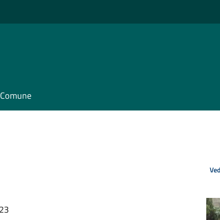
il Comune
Ved
:23