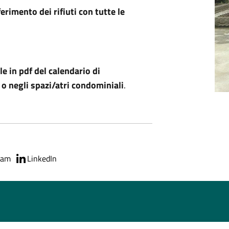
erimento dei rifiuti con tutte le
e in pdf del calendario di
a o negli spazi/atri condominiali
.
ram
LinkedIn