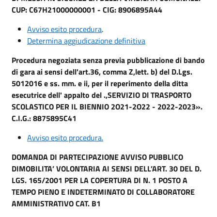
CUP: C67H21000000001 - CIG: 8906895A44
Avviso esito procedura
.
Determina aggiudicazione definitiva
Procedura negoziata senza previa pubblicazione di bando
di gara ai sensi dell'art.36, comma Z,lett. b) del D.Lgs.
5012016 e ss. mm. e ii, per il reperimento della ditta
esecutrice dell' appalto del .,SERVIZIO Dl TRASPORTO
SCOLASTICO PER IL BIENNIO 2O21-2O22 - 2022-2023».
C.I.G.: 8875895C41
Avviso esito procedura.
DOMANDA
DI
PARTECIPAZIONE AVVISO PUBBLICO
DI
MOBILITA’ VOLONTARIA AI SENSI
DELL’ART. 30 DEL D.
LGS. 165/2001 PER LA COPERTURA
DI
N. 1 POSTO A
TEMPO PIENO E
INDETERMINATO
DI
COLLABORATORE
AMMINISTRATIVO
CAT.
B1