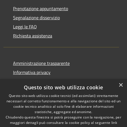
Prenotazione appuntamento
Segnalazione disservizio
Leggi le FAQ
Richiesta assistenza
Amministrazione trasparente
Informativa privacy
Note legali
×
Questo sito web utilizza cookie
Dichiarazione di accessibilità
Questo sito web utilizza cookie tecnici (ed assimilati) strettamente
necessari al corretto funzionamento e alla navigazione del sito ed un
cookie tecnico analitico al solo fine di elaborare informazioni
statistiche, aggregate ed anonime.
Chiudendo questa finestra si potrà proseguire con la navigazione, per
RSS
Copyright © 2026 • Comune di
maggiori dettagli può consultare la cookie policy al seguente
link
Accessibilità
Pellezzano • Powered by