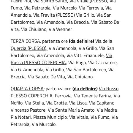
Padre Pio), Via Spirito Santo,
Via Vitale (PLESSO)
Via
Fumo, Via Petraroia, Via Murcolo, Via Ferrovia, Via
Amendola,
Via Fravita (PLESSO)
Via Grillo, Via San
Bartolomeo, Via Amendola, Via Breccia, Via Sabato De
Vita, Via Chiuiano, Via Wenner
TERZA CORSA
: partenza ore
(da definire)
Via della
Quercia (PLESSO),
Via Amendola, Via Grillo, Via San
Bartolomeo, Via Amendola, Via Vitt. Emanuele,
Via
Russo PLESSO COPERCHIA
, Via Rago, Via Cacciatore,
Via G. Amendola, Via Grillo, Via San Bartolomeo, Via
Breccia, Via Sabato De Vita, Via Chiuiano,
QUARTA CORSA
: partenza ore
(da definire)
Via Russo
PLESSO COPERCHIA
, Ferrovia, Via Tenente Farina, Via
Nofilo, Via Stella, Via Grotte, Via Lisca, Via Capitano
Vincenzo Pastore, Via Santa Maria Amato, Via Madre
Pia Notari, Piazza Municipio, Via Vitale, Via Fumo, Via
Petraroia, Via Murcolo.