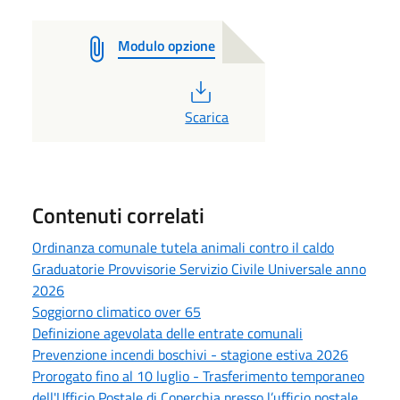
Modulo opzione
PDF
Scarica
Contenuti correlati
Ordinanza comunale tutela animali contro il caldo
Graduatorie Provvisorie Servizio Civile Universale anno
2026
Soggiorno climatico over 65
Definizione agevolata delle entrate comunali
Prevenzione incendi boschivi - stagione estiva 2026
Prorogato fino al 10 luglio - Trasferimento temporaneo
dell'Ufficio Postale di Coperchia presso l’ufficio postale