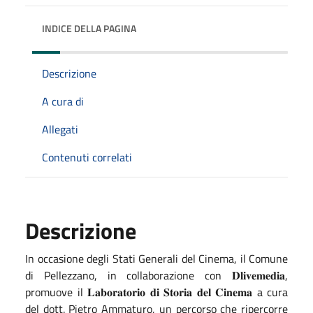
INDICE DELLA PAGINA
Descrizione
A cura di
Allegati
Contenuti correlati
Descrizione
In occasione degli Stati Generali del Cinema, il Comune
di Pellezzano, in collaborazione con 𝐃𝐥𝐢𝐯𝐞𝐦𝐞𝐝𝐢𝐚,
promuove il 𝐋𝐚𝐛𝐨𝐫𝐚𝐭𝐨𝐫𝐢𝐨 𝐝𝐢 𝐒𝐭𝐨𝐫𝐢𝐚 𝐝𝐞𝐥 𝐂𝐢𝐧𝐞𝐦𝐚 a cura
del dott. Pietro Ammaturo, un percorso che ripercorre