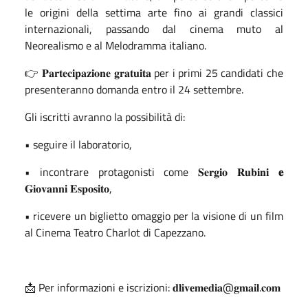
le origini della settima arte fino ai grandi classici
internazionali, passando dal cinema muto al
Neorealismo e al Melodramma italiano.
👉 𝐏𝐚𝐫𝐭𝐞𝐜𝐢𝐩𝐚𝐳𝐢𝐨𝐧𝐞 𝐠𝐫𝐚𝐭𝐮𝐢𝐭𝐚 per i primi 25 candidati che
presenteranno domanda entro il 24 settembre.
Gli iscritti avranno la possibilità di:
• seguire il laboratorio,
• incontrare protagonisti come 𝐒𝐞𝐫𝐠𝐢𝐨 𝐑𝐮𝐛𝐢𝐧𝐢
𝐞
𝐆𝐢𝐨𝐯𝐚𝐧𝐧𝐢 𝐄𝐬𝐩𝐨𝐬𝐢𝐭𝐨,
• ricevere un biglietto omaggio per la visione di un film
al Cinema Teatro Charlot di Capezzano.
📩 Per informazioni e iscrizioni: 𝐝𝐥𝐢𝐯𝐞𝐦𝐞𝐝𝐢𝐚@𝐠𝐦𝐚𝐢𝐥.𝐜𝐨𝐦