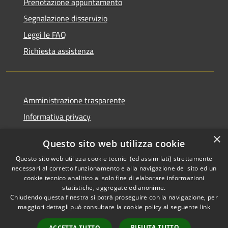
Prenotazione appuntamento
Segnalazione disservizio
Leggi le FAQ
Richiesta assistenza
Amministrazione trasparente
Informativa privacy
Note legali
×
Questo sito web utilizza cookie
Dichiarazione di accessibilità
Questo sito web utilizza cookie tecnici (ed assimilati) strettamente
necessari al corretto funzionamento e alla navigazione del sito ed un
cookie tecnico analitico al solo fine di elaborare informazioni
statistiche, aggregate ed anonime.
Chiudendo questa finestra si potrà proseguire con la navigazione, per
RSS
Copyright © 2026 • Comune di
maggiori dettagli può consultare la cookie policy al seguente
link
Accessibilità
Pellezzano • Powered by
Privacy
Municipium
Accesso
•
RIFIUTA TUTTO
ACCETTA TUTTO