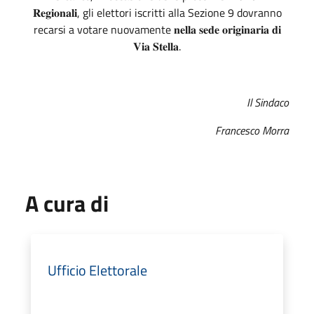
𝐑𝐞𝐠𝐢𝐨𝐧𝐚𝐥𝐢, gli elettori iscritti alla Sezione 9 dovranno
recarsi a votare nuovamente 𝐧𝐞𝐥𝐥𝐚 𝐬𝐞𝐝𝐞 𝐨𝐫𝐢𝐠𝐢𝐧𝐚𝐫𝐢𝐚 𝐝𝐢
𝐕𝐢𝐚 𝐒𝐭𝐞𝐥𝐥𝐚.
Il Sindaco
Francesco Morra
A cura di
Ufficio Elettorale