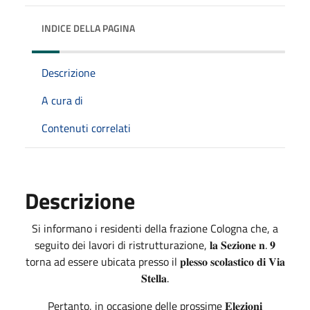
INDICE DELLA PAGINA
Descrizione
A cura di
Contenuti correlati
Descrizione
Si informano i residenti della frazione Cologna che, a
seguito dei lavori di ristrutturazione, 𝐥𝐚 𝐒𝐞𝐳𝐢𝐨𝐧𝐞 𝐧. 𝟗
torna ad essere ubicata presso il 𝐩𝐥𝐞𝐬𝐬𝐨 𝐬𝐜𝐨𝐥𝐚𝐬𝐭𝐢𝐜𝐨 𝐝𝐢 𝐕𝐢𝐚
𝐒𝐭𝐞𝐥𝐥𝐚.
Pertanto, in occasione delle prossime 𝐄𝐥𝐞𝐳𝐢𝐨𝐧𝐢